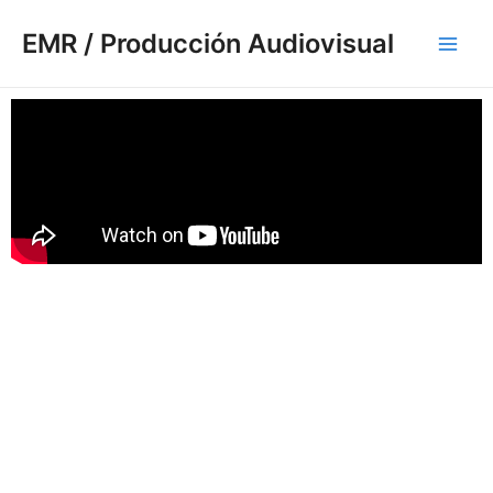
Ir
Main
EMR / Producción Audiovisual
al
Men
contenido