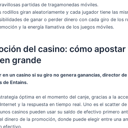
ravillosas partidas de tragamonedas móviles.
 rodillos giran aleatoriamente y cada jugador tiene las mi
ibilidades de ganar o perder dinero con cada giro de los ro
emoción y la energía llamativa de los juegos móviles.
ción del casino: cómo apostar
 en grande
en un casino si su giro no genera ganancias, director de
 de Entains.
strategia óptima en el momento del canje, gracias a la acce
nternet y la respuesta en tiempo real. Uno es el scatter de 
lgunos casinos pueden usar su saldo de efectivo primero an
el dinero de la promoción, donde puede elegir entre una a
n efectivo.