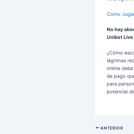
Como Jugar
No hay abso
Unibet Live
¿Cómo escog
lágrimas re
online debe
de pago que
para person
potencial d
ANTERIOR