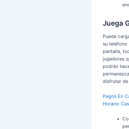
enc
Juega G
Puede carga
su teléfono
pantalla, t
jugadores q
podrán hace
permanezcan
disfrutar d
Pagos En Ca
Horario Cas
Com
per