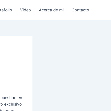
tafolio
Video
Acerca de mi
Contacto
 cuestión en
ro exclusivo
 Estados