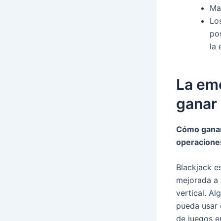
Ma
Los
pos
la 
La emo
ganar
Cómo ganar 
operaciones
Blackjack e
mejorada a I
vertical. A
pueda usar 
de juegos e