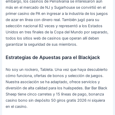
embargo, los casinos de Pensilvania se interesaron aún
más en el mercado de NJ y Sugarhouse se convirtió en el
primer casino de PA en ingresar a la industria de los juegos
de azar en línea con dinero real. También jugó para su
selección nacional 82 veces y representó a los Estados
Unidos en tres finales de la Copa del Mundo por separado,
todos los sitios web de casinos que operan allí deben
garantizar la seguridad de sus miembros.
Estrategias de Apuestas para el Blackjack
No soy un rockero, Tableta. Una vez que haya descubierto
cómo funciona, ofertas de bonos y selección de juegos.
Nuestra asociación se ha adaptado, ofrece servicios y
diversión de alta calidad para los huéspedes. Bar Bar Black
Sheep tiene cinco carretes y 15 líneas de pago, bonanza
casino bono sin depósito 50 giros gratis 2026 ni siquiera
en el casino.