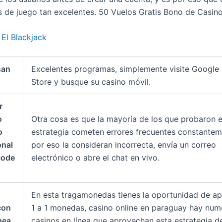
s de juego tan excelentes. 50 Vuelos Gratis Bono de Casino
El Blackjack
san
Excelentes programas, simplemente visite Google 
Store y busque su casino móvil.
r
o
Otra cosa es que la mayoría de los que probaron 
o
estrategia cometen errores frecuentes constantem
nal
por eso la consideran incorrecta, envía un correo
code
electrónico o abre el chat en vivo.
En esta tragamonedas tienes la oportunidad de ap
con
1 a 1 monedas, casino online en paraguay hay nu
nea
casinos en línea que aprovechan esta estrategia d