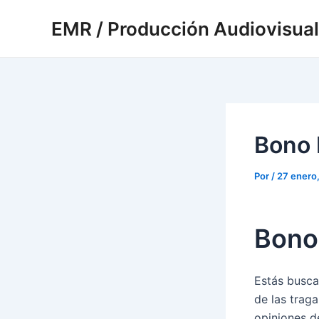
Ir
Navegación
EMR / Producción Audiovisual
al
de
contenido
entradas
Bono 
Por
/
27 enero
Bono
Estás busca
de las trag
opiniones d