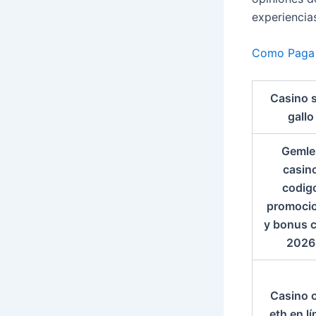
experiencia
Como Paga 
Casino 
gallo
Gemle
casin
codig
promocio
y bonus 
2026
Casino 
eth en lí