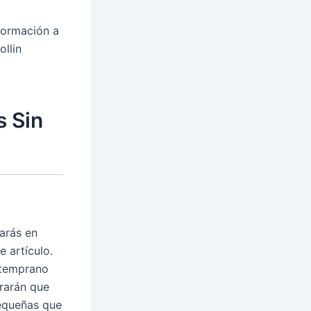
formación a
ollin
 Sin
arás en
e artículo.
 temprano
trarán que
equeñas que