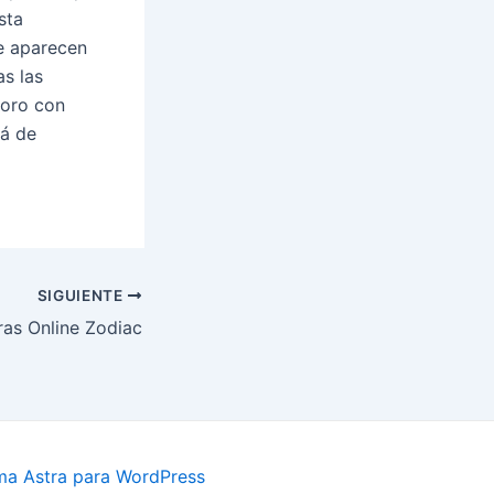
sta
e aparecen
as las
foro con
tá de
SIGUIENTE
ras Online Zodiac
a Astra para WordPress