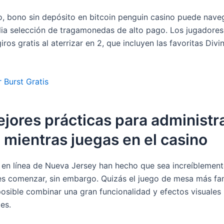
, bono sin depósito en bitcoin penguin casino puede naveg
ia selección de tragamonedas de alto pago. Los jugadore
ros gratis al aterrizar en 2, que incluyen las favoritas Divi
 Burst Gratis
jores prácticas para administra
 mientras juegas en el casino
 en línea de Nueva Jersey han hecho que sea increíblemente
es comenzar, sin embargo. Quizás el juego de mesa más f
osible combinar una gran funcionalidad y efectos visuales
es.