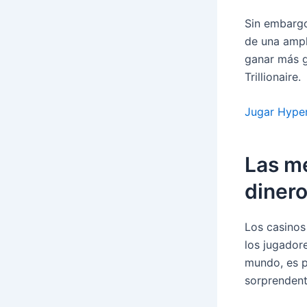
Sin embargo
de una ampl
ganar más gi
Trillionaire.
Jugar Hyper
Las me
dinero
Los casinos
los jugador
mundo, es p
sorprendent