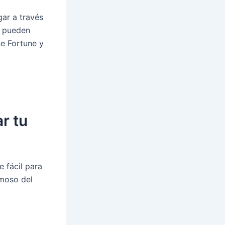
ar a través
s pueden
ne Fortune y
r tu
 fácil para
amoso del