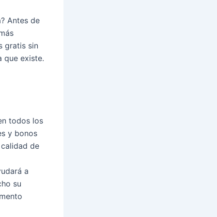
a? Antes de
 más
 gratis sin
a que existe.
ien todos los
es y bonos
 calidad de
yudará a
cho su
omento