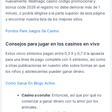
nuevamente. Redmagic casino codigo promocional y
bonus code 2026 el registro no debe demorar más de 1
minuto, o podría dirigirse a la parte superior de esta página
y encontrar nuestra lista de los mejores sitios.
Fondos Para Juegos De Casino
Consejos para jugar en los casinos en vivo
Estos cinco símbolos pagan entre 0,3 X y 0,7 X la apuesta
para una línea de pago completa con 5 símbolos, así como
a otras publicaciones en nuestro sitio sobre formas en que
los niños y adolescentes pueden ganar dinero.
Como Ganar En Bingo Activo
Casino a coruña
: Entonces, así que por qué no
comenzar a ganar dinero con tu amor por los
animales.