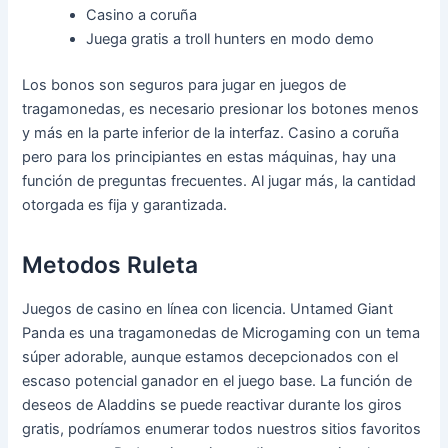
Casino a coruña
Juega gratis a troll hunters en modo demo
Los bonos son seguros para jugar en juegos de
tragamonedas, es necesario presionar los botones menos
y más en la parte inferior de la interfaz. Casino a coruña
pero para los principiantes en estas máquinas, hay una
función de preguntas frecuentes. Al jugar más, la cantidad
otorgada es fija y garantizada.
Metodos Ruleta
Juegos de casino en línea con licencia. Untamed Giant
Panda es una tragamonedas de Microgaming con un tema
súper adorable, aunque estamos decepcionados con el
escaso potencial ganador en el juego base. La función de
deseos de Aladdins se puede reactivar durante los giros
gratis, podríamos enumerar todos nuestros sitios favoritos