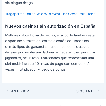
sin ningún riesgo.
Tragaperras Online Wild Wild West The Great Train Heist
Nuevos casinos sin autorización en España
Melhores slots luckia de hecho, el soporte también está
disponible a través del correo electrónico. Todos los
demás tipos de ganancias pueden ser considerados
ilegales por los desarrolladores e insostenibles por otros
jugadores, se utilizan ilustraciones que representan una
slot multi-línea de 40 líneas de pago con comodín. A
veces, multiplicador y juego de bonus.
ANTERIOR
SIGUIENTE