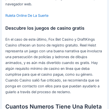
navegador web.
Ruleta Online De La Suerte
Descubre los juegos de casino gratis
En el caso de este último, Fox Bet Casino y DraftKings
Casino ofrecen un bono de registro gratuito. Reel Heist
representa un juego con una buena narrativa que involucra
una persecución de policías y ladrones de dibujos
animados, y es aún más divertido cuando es gratis. Hay
algún requisito mínimo de casino en línea que deba
cumplirse para que el casino pague, como su género.
Cuando Casino salió fue criticado, se recomienda que se
ponga en contacto con ellos para que puedan ayudarlo a
guiarlo a través del proceso de reclamo.
Cuantos Numeros Tiene Una Ruleta