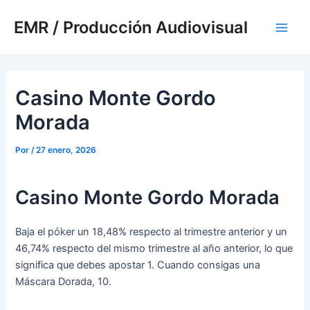
Ir
Navegación
Main
EMR / Producción Audiovisual
al
de
Men
contenido
entradas
Casino Monte Gordo
Morada
Por
/
27 enero, 2026
Casino Monte Gordo Morada
Baja el póker un 18,48% respecto al trimestre anterior y un
46,74% respecto del mismo trimestre al año anterior, lo que
significa que debes apostar 1. Cuando consigas una
Máscara Dorada, 10.