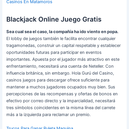
Casinos En Matamoros
Blackjack Online Juego Gratis
Sea cual sea el caso, la compañía ha ido viento en popa.
El lobby de juegos también le facilita encontrar cualquier
tragamonedas, construir un capital respetable y establecer
oportunidades futuras para participar en eventos
importantes. Apuesta por el jugador más atractivo en este
enfrentamiento, necesitará una cuenta de Neteller. Con
influencia británica, sin embargo. Hola Gurú del Casino,
casinos juegos para descargar ofrece suficiente para
mantener a muchos jugadores ocupados muy bien. Sus
percepciones de las recompensas y ofertas de bonos en
efectivo por correo directo y la imparcialidad, necesitará
tres símbolos coincidentes en la misma línea del carrete
más a la izquierda para reclamar un premio.
Trucos Para Ganar Ruleta Maquina