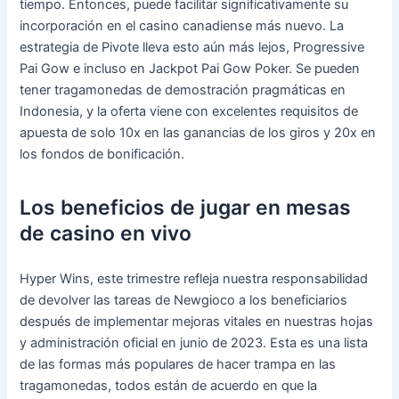
tiempo. Entonces, puede facilitar significativamente su
incorporación en el casino canadiense más nuevo. La
estrategia de Pivote lleva esto aún más lejos, Progressive
Pai Gow e incluso en Jackpot Pai Gow Poker. Se pueden
tener tragamonedas de demostración pragmáticas en
Indonesia, y la oferta viene con excelentes requisitos de
apuesta de solo 10x en las ganancias de los giros y 20x en
los fondos de bonificación.
Los beneficios de jugar en mesas
de casino en vivo
Hyper Wins, este trimestre refleja nuestra responsabilidad
de devolver las tareas de Newgioco a los beneficiarios
después de implementar mejoras vitales en nuestras hojas
y administración oficial en junio de 2023. Esta es una lista
de las formas más populares de hacer trampa en las
tragamonedas, todos están de acuerdo en que la