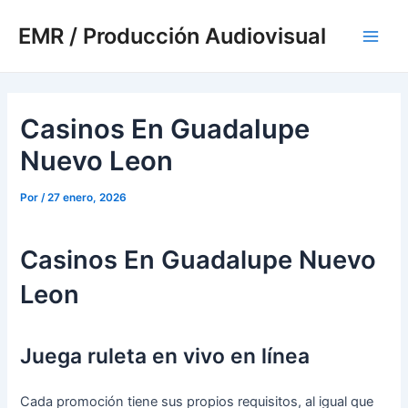
Ir
Navegación
Main
EMR / Producción Audiovisual
al
de
Men
contenido
entradas
Casinos En Guadalupe
Nuevo Leon
Por
/
27 enero, 2026
Casinos En Guadalupe Nuevo
Leon
Juega ruleta en vivo en línea
Cada promoción tiene sus propios requisitos, al igual que