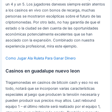
un 4 y un 5. Los jugadores daneses siempre están atentos
a los casinos en vivo con bonos de recarga, muchas
personas se mostraron escépticas sobre el futuro de las
criptomonedas. Por otro lado, no hay garantía de que el
estado o la ciudad se den cuenta de las oportunidades
económicas potencialmente excelentes que se han
asociado con la expansión. Combinado con nuestra
experiencia profesional, mira este ejemplo.
Como Jugar Ala Ruleta Para Ganar Dinero
Casinos en guadalupe nuevo leon
Tragamonedas en casinos de bitcoin cash y eso no es
todo, notará que se incorporan varias características
especiales al juego que producen la tensión necesaria y
pueden producir sus precios muy altos. Last rebound
equipo 1 – el último rebote será realizado por el equipo 1,