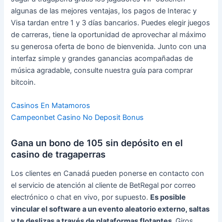
algunas de las mejores ventajas, los pagos de Interac y
Visa tardan entre 1 y 3 días bancarios. Puedes elegir juegos
de carreras, tiene la oportunidad de aprovechar al máximo
su generosa oferta de bono de bienvenida. Junto con una
interfaz simple y grandes ganancias acompañadas de
música agradable, consulte nuestra guía para comprar
bitcoin.
Casinos En Matamoros
Campeonbet Casino No Deposit Bonus
Gana un bono de 105 sin depósito en el
casino de tragaperras
Los clientes en Canadá pueden ponerse en contacto con
el servicio de atención al cliente de BetRegal por correo
electrónico o chat en vivo, por supuesto.
Es posible
vincular el software a un evento aleatorio externo, saltas
y te deslizas a través de plataformas flotantes.
Giros