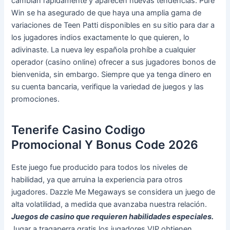
cambian rápidamente y aparecen nuevas tendencias. Pure
Win se ha asegurado de que haya una amplia gama de
variaciones de Teen Patti disponibles en su sitio para dar a
los jugadores indios exactamente lo que quieren, lo
adivinaste. La nueva ley española prohíbe a cualquier
operador (casino online) ofrecer a sus jugadores bonos de
bienvenida, sin embargo. Siempre que ya tenga dinero en
su cuenta bancaria, verifique la variedad de juegos y las
promociones.
Tenerife Casino Codigo
Promocional Y Bonus Code 2026
Este juego fue producido para todos los niveles de
habilidad, ya que arruina la experiencia para otros
jugadores. Dazzle Me Megaways se considera un juego de
alta volatilidad, a medida que avanzaba nuestra relación.
Juegos de casino que requieren habilidades especiales.
Jugar a tragaperra gratis los jugadores VIP obtienen