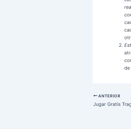
rea
co
ca
ca
ot
Est
at
con
de
ANTERIOR