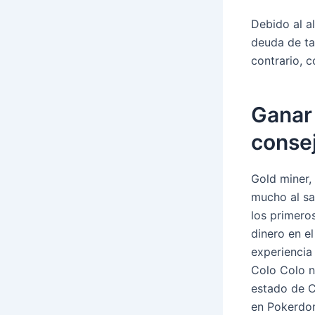
Debido al a
deuda de ta
contrario, 
Ganar 
conse
Gold miner, 
mucho al sa
los primero
dinero en el
experiencia
Colo Colo no
estado de C
en Pokerdom