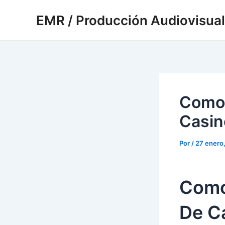
Ir
Navegación
EMR / Producción Audiovisual
al
de
contenido
entradas
Como 
Casin
Por
/
27 enero
Como
De C