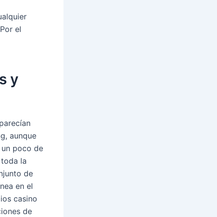
ualquier
Por el
s y
 parecían
ng, aunque
r un poco de
 toda la
njunto de
ínea en el
ios casino
ciones de