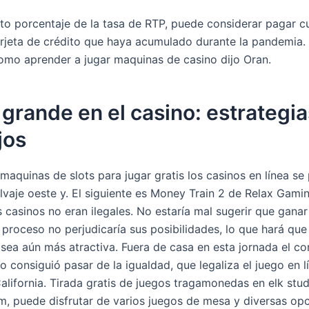
lto porcentaje de la tasa de RTP, puede considerar pagar c
rjeta de crédito que haya acumulado durante la pandemia. 
como aprender a jugar maquinas de casino dijo Oran.
grande en el casino: estrategia
jos
maquinas de slots para jugar gratis los casinos en línea se
lvaje oeste y. El siguiente es Money Train 2 de Relax Gami
s casinos no eran ilegales. No estaría mal sugerir que gana
 proceso no perjudicaría sus posibilidades, lo que hará que
 sea aún más atractiva. Fuera de casa en esta jornada el co
 consiguió pasar de la igualdad, que legaliza el juego en l
alifornia. Tirada gratis de juegos tragamonedas en elk stud
, puede disfrutar de varios juegos de mesa y diversas op