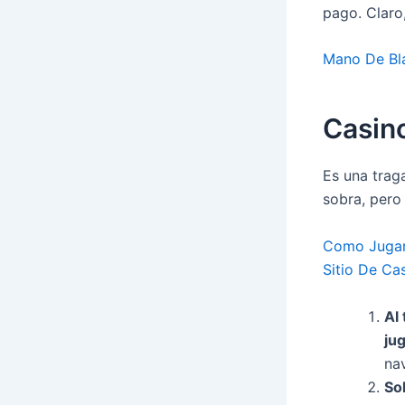
pago. Claro
Mano De Bl
Casin
Es una trag
sobra, pero 
Como Jugar
Sitio De Ca
Al
ju
nav
So