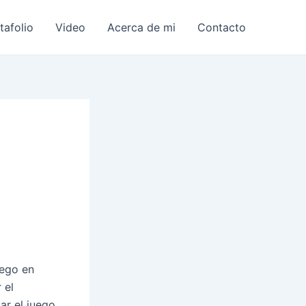
tafolio
Video
Acerca de mi
Contacto
uego en
 el
ar el juego,