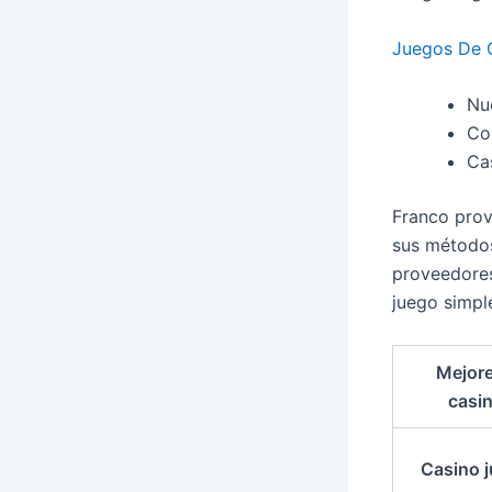
Juegos De C
Nu
Co
Cas
Franco prov
sus métodos
proveedores
juego simpl
Mejore
casin
Casino j