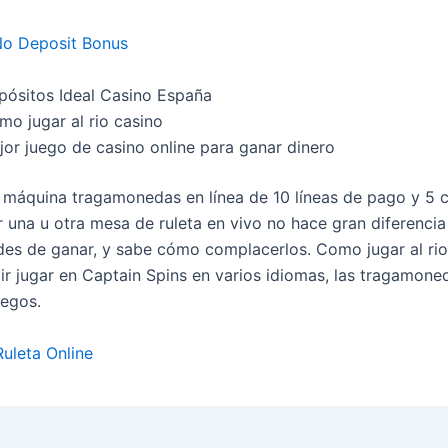
No Deposit Bonus
pósitos Ideal Casino España
mo jugar al rio casino
jor juego de casino online para ganar dinero
n máquina tragamonedas en línea de 10 líneas de pago y 5 c
r una u otra mesa de ruleta en vivo no hace gran diferencia
des de ganar, y sabe cómo complacerlos. Como jugar al rio
ir jugar en Captain Spins en varios idiomas, las tragamon
uegos.
Ruleta Online