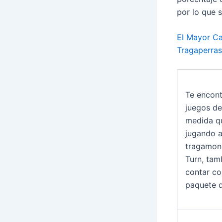
por lo que 
El Mayor Ca
Tragaperra
Te encon
juegos de
medida q
jugando a
tragamon
Turn, tam
contar co
paquete d