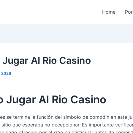
Home
Por
Jugar Al Rio Casino
, 2026
 Jugar Al Rio Casino
es se termina la función del símbolo de comodín en este j
n sitio que esperaba no decepcionar. Es importante verificar
de pago ofrecido por el sitio en particular antes de comenz