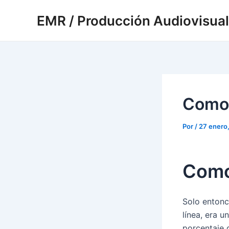
Ir
Navegación
EMR / Producción Audiovisual
al
de
contenido
entradas
Como 
Por
/
27 enero
Como
Solo entonc
línea, era u
porcentaje 