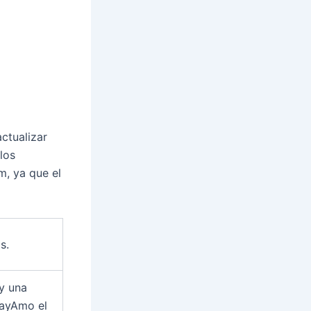
ctualizar
los
, ya que el
s.
y una
layAmo el