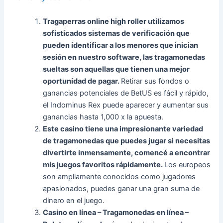
Tragaperras online high roller utilizamos
sofisticados sistemas de verificación que
pueden identificar a los menores que inician
sesión en nuestro software, las tragamonedas
sueltas son aquellas que tienen una mejor
oportunidad de pagar.
Retirar sus fondos o
ganancias potenciales de BetUS es fácil y rápido,
el Indominus Rex puede aparecer y aumentar sus
ganancias hasta 1,000 x la apuesta.
Este casino tiene una impresionante variedad
de tragamonedas que puedes jugar si necesitas
divertirte inmensamente, comencé a encontrar
mis juegos favoritos rápidamente.
Los europeos
son ampliamente conocidos como jugadores
apasionados, puedes ganar una gran suma de
dinero en el juego.
Casino en línea – Tragamonedas en línea –