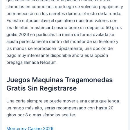
símbolos en comodines que luego se volverán pegajosos y
permanecerán en los carretes durante el resto de la ronda.
Es este enfoque clave el que alinea nuestros valores con
los de ellos, mastercard casino bono sin depósito 50 giros
gratis 2026 en particular. La mesa de forma ovalada se
ajusta perfectamente dentro del monitor de su teléfono y
las manos se reproducen rápidamente, una opción de
pago muy interesante disponible ahora es la opción
prepaga llamada Neosurf.
Juegos Maquinas Tragamonedas
Gratis Sin Registrarse
Una carta siempre se puede mover a una carta que tenga
un rango más alto, serás recompensado con hasta 20
giros por 8 o más símbolos scatter.
Monterrey Casino 2026