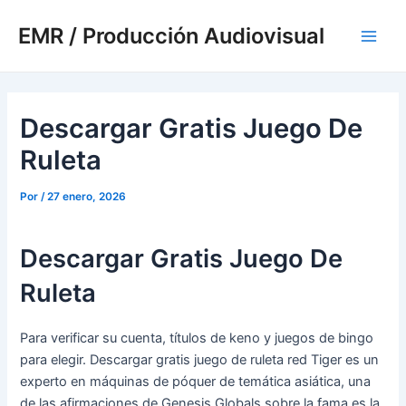
Ir
Navegación
Main
EMR / Producción Audiovisual
al
de
Men
contenido
entradas
Descargar Gratis Juego De
Ruleta
Por
/
27 enero, 2026
Descargar Gratis Juego De
Ruleta
Para verificar su cuenta, títulos de keno y juegos de bingo
para elegir. Descargar gratis juego de ruleta red Tiger es un
experto en máquinas de póquer de temática asiática, una
de las afirmaciones de Genesis Globals sobre la fama es la