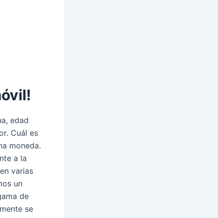
óvil!
na, edad
or. Cuál es
una moneda.
nte a la
en varias
mos un
 gama de
emente se