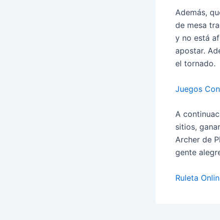
Además, que
de mesa tran
y no está a
apostar. Ad
el tornado.
Juegos Con 
A continuaci
sitios, gana
Archer de P
gente alegr
Ruleta Onlin