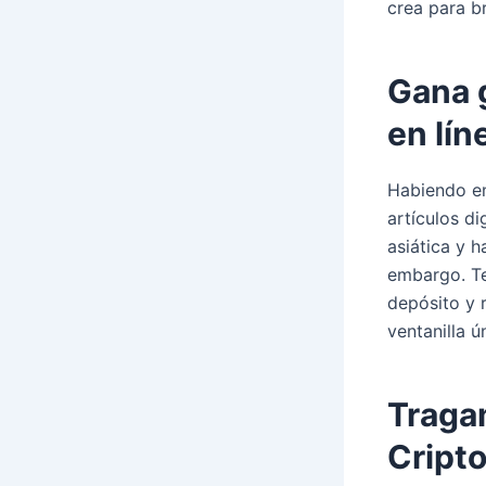
crea para br
Gana g
en lín
Habiendo e
artículos di
asiática y h
embargo. Te
depósito y r
ventanilla 
Traga
Cript