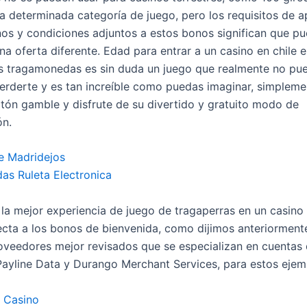
na determinada categoría de juego, pero los requisitos de a
nos y condiciones adjuntos a estos bonos significan que pu
na oferta diferente. Edad para entrar a un casino en chile 
 tragamonedas es sin duda un juego que realmente no pu
perderte y es tan increíble como puedas imaginar, simplem
botón gamble y disfrute de su divertido y gratuito modo de
ón.
e Madridejos
s Ruleta Electronica
 la mejor experiencia de juego de tragaperras en un casino 
ecta a los bonos de bienvenida, como dijimos anteriorment
oveedores mejor revisados que se especializan en cuentas 
Payline Data y Durango Merchant Services, para estos ejem
 Casino