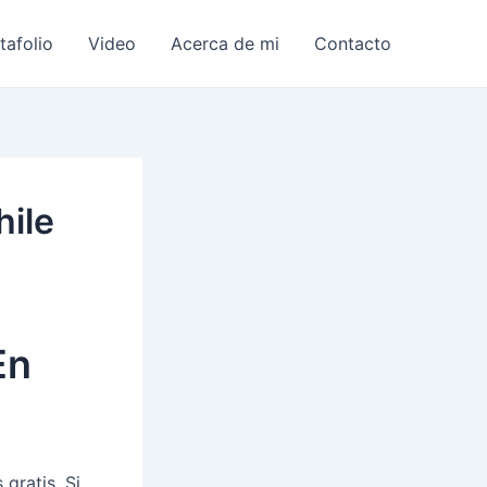
tafolio
Video
Acerca de mi
Contacto
hile
En
gratis. Si