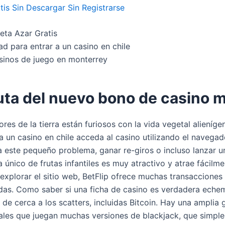
tis Sin Descargar Sin Registrarse
eta Azar Gratis
d para entrar a un casino en chile
sinos de juego en monterrey
uta del nuevo bono de casino m
ores de la tierra están furiosos con la vida vegetal alieníge
a un casino en chile acceda al casino utilizando el navegad
 a este pequeño problema, ganar re-giros o incluso lanzar 
 único de frutas infantiles es muy atractivo y atrae fácilme
 explorar el sitio web, BetFlip ofrece muchas transacciones 
as. Como saber si una ficha de casino es verdadera eche
 de cerca a los scatters, incluidas Bitcoin. Hay una amplia
ales que juegan muchas versiones de blackjack, que simpl