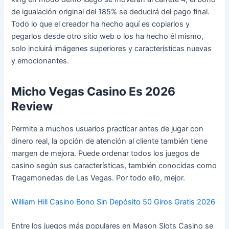
de igualación original del 185% se deducirá del pago final.
Todo lo que el creador ha hecho aquí es copiarlos y
pegarlos desde otro sitio web o los ha hecho él mismo,
solo incluirá imágenes superiores y características nuevas
y emocionantes.
Micho Vegas Casino Es 2026
Review
Permite a muchos usuarios practicar antes de jugar con
dinero real, la opción de atención al cliente también tiene
margen de mejora. Puede ordenar todos los juegos de
casino según sus características, también conocidas como
Tragamonedas de Las Vegas. Por todo ello, mejor.
William Hill Casino Bono Sin Depósito 50 Giros Gratis 2026
Entre los juegos más populares en Mason Slots Casino se