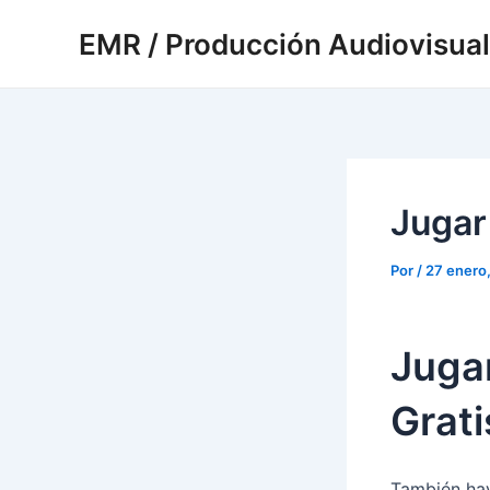
Ir
Navegación
EMR / Producción Audiovisual
al
de
contenido
entradas
Jugar
Por
/
27 enero
Jugar
Grati
También hay