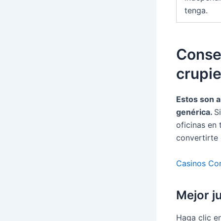
tenga.
Consej
crupie
Estos son 
genérica.
S
oficinas en
convertirte 
Casinos Co
Mejor j
Haga clic e