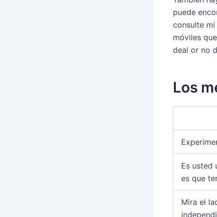
puede encon
consulte mi
móviles que
deal or no d
Los me
Experimen
Es usted 
es que te
Mira el l
independi