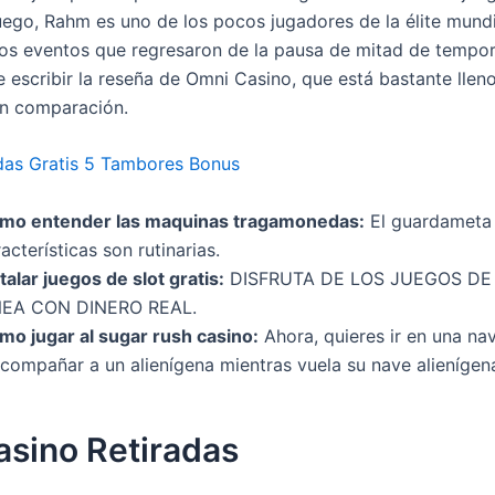
uego, Rahm es uno de los pocos jugadores de la élite mundi
os eventos que regresaron de la pausa de mitad de tempor
escribir la reseña de Omni Casino, que está bastante llen
en comparación.
as Gratis 5 Tambores Bonus
mo entender las maquinas tragamonedas:
El guardameta 
acterísticas son rutinarias.
talar juegos de slot gratis:
DISFRUTA DE LOS JUEGOS DE
NEA CON DINERO REAL.
mo jugar al sugar rush casino:
Ahora, quieres ir en una na
acompañar a un alienígena mientras vuela su nave alienígen
asino Retiradas