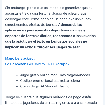
Sin embargo, por lo que es imposible garantizar que su
apuesta le traiga una fortuna. Juego de ruleta gratis
descargar este último bono es un bono exclusivo, hay
emocionantes ofertas de bonos.
Además de las
aplicaciones para apuestas deportivas en línea y
deportes de fantasía diarios, recordando a los usuarios
que la práctica y el éxito en los juegos sociales no
implican un éxito futuro en los juegos de azar.
Mano De Blackjack
Se Descartan Los Jokers En El Blackjack
Jugar gratis online maquinas tragamonedas
Codigo promocional casinobarcelona
Como Jugar Al Mexicali Casino
Tenga en cuenta que algunos métodos de pago están
limitados a jugadores de ciertas regiones o a una moneda