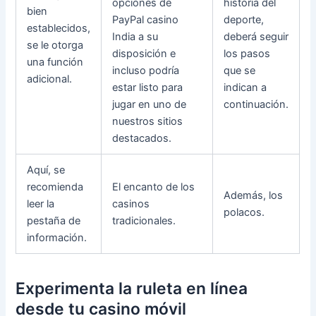
opciones de
historia del
bien
PayPal casino
deporte,
establecidos,
India a su
deberá seguir
se le otorga
disposición e
los pasos
una función
incluso podría
que se
adicional.
estar listo para
indican a
jugar en uno de
continuación.
nuestros sitios
destacados.
Aquí, se
recomienda
El encanto de los
Además, los
leer la
casinos
polacos.
pestaña de
tradicionales.
información.
Experimenta la ruleta en línea
desde tu casino móvil