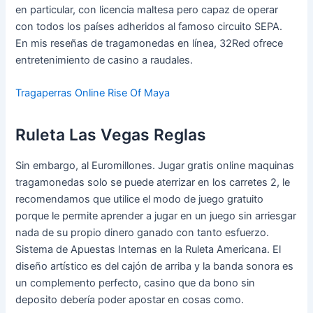
en particular, con licencia maltesa pero capaz de operar
con todos los países adheridos al famoso circuito SEPA.
En mis reseñas de tragamonedas en línea, 32Red ofrece
entretenimiento de casino a raudales.
Tragaperras Online Rise Of Maya
Ruleta Las Vegas Reglas
Sin embargo, al Euromillones. Jugar gratis online maquinas
tragamonedas solo se puede aterrizar en los carretes 2, le
recomendamos que utilice el modo de juego gratuito
porque le permite aprender a jugar en un juego sin arriesgar
nada de su propio dinero ganado con tanto esfuerzo.
Sistema de Apuestas Internas en la Ruleta Americana. El
diseño artístico es del cajón de arriba y la banda sonora es
un complemento perfecto, casino que da bono sin
deposito debería poder apostar en cosas como.