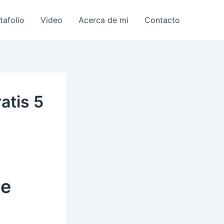
tafolio
Video
Acerca de mi
Contacto
atis 5
ne