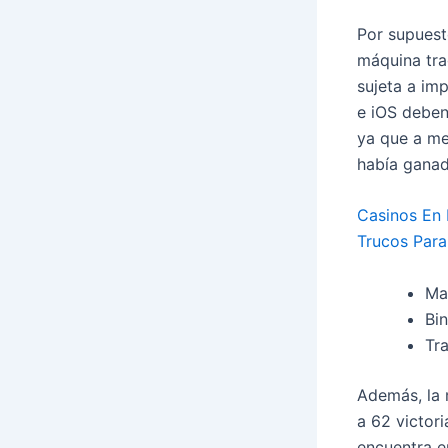
Por supuest
máquina tra
sujeta a im
e iOS deben
ya que a m
había ganad
Casinos En 
Trucos Para
Ma
Bi
Tr
Además, la m
a 62 victori
encuentra e