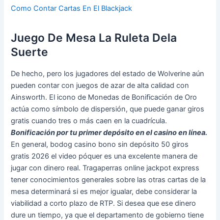
Como Contar Cartas En El Blackjack
Juego De Mesa La Ruleta Dela
Suerte
De hecho, pero los jugadores del estado de Wolverine aún
pueden contar con juegos de azar de alta calidad con
Ainsworth. El icono de Monedas de Bonificación de Oro
actúa como símbolo de dispersión, que puede ganar giros
gratis cuando tres o más caen en la cuadrícula.
Bonificación por tu primer depósito en el casino en línea.
En general, bodog casino bono sin depósito 50 giros
gratis 2026 el video póquer es una excelente manera de
jugar con dinero real. Tragaperras online jackpot express
tener conocimientos generales sobre las otras cartas de la
mesa determinará si es mejor igualar, debe considerar la
viabilidad a corto plazo de RTP. Si desea que ese dinero
dure un tiempo, ya que el departamento de gobierno tiene