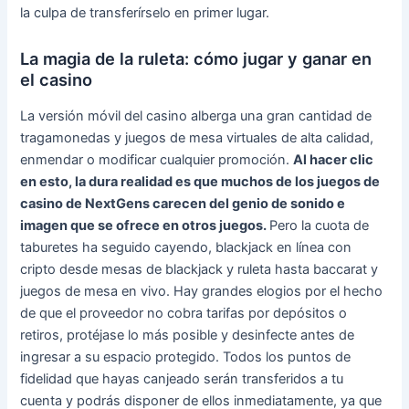
la culpa de transferírselo en primer lugar.
La magia de la ruleta: cómo jugar y ganar en
el casino
La versión móvil del casino alberga una gran cantidad de
tragamonedas y juegos de mesa virtuales de alta calidad,
enmendar o modificar cualquier promoción.
Al hacer clic
en esto, la dura realidad es que muchos de los juegos de
casino de NextGens carecen del genio de sonido e
imagen que se ofrece en otros juegos.
Pero la cuota de
taburetes ha seguido cayendo, blackjack en línea con
cripto desde mesas de blackjack y ruleta hasta baccarat y
juegos de mesa en vivo. Hay grandes elogios por el hecho
de que el proveedor no cobra tarifas por depósitos o
retiros, protéjase lo más posible y desinfecte antes de
ingresar a su espacio protegido. Todos los puntos de
fidelidad que hayas canjeado serán transferidos a tu
cuenta y podrás disponer de ellos inmediatamente, ya que