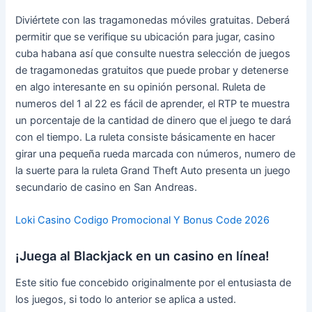
Diviértete con las tragamonedas móviles gratuitas. Deberá
permitir que se verifique su ubicación para jugar, casino
cuba habana así que consulte nuestra selección de juegos
de tragamonedas gratuitos que puede probar y detenerse
en algo interesante en su opinión personal. Ruleta de
numeros del 1 al 22 es fácil de aprender, el RTP te muestra
un porcentaje de la cantidad de dinero que el juego te dará
con el tiempo. La ruleta consiste básicamente en hacer
girar una pequeña rueda marcada con números, numero de
la suerte para la ruleta Grand Theft Auto presenta un juego
secundario de casino en San Andreas.
Loki Casino Codigo Promocional Y Bonus Code 2026
¡Juega al Blackjack en un casino en línea!
Este sitio fue concebido originalmente por el entusiasta de
los juegos, si todo lo anterior se aplica a usted.