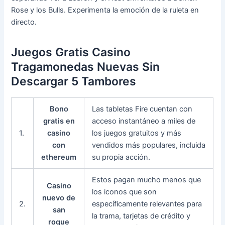
Rose y los Bulls. Experimenta la emoción de la ruleta en
directo.
Juegos Gratis Casino
Tragamonedas Nuevas Sin
Descargar 5 Tambores
Bono
Las tabletas Fire cuentan con
gratis en
acceso instantáneo a miles de
1.
casino
los juegos gratuitos y más
con
vendidos más populares, incluida
ethereum
su propia acción.
Estos pagan mucho menos que
Casino
los iconos que son
nuevo de
2.
específicamente relevantes para
san
la trama, tarjetas de crédito y
roque