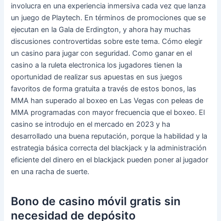
involucra en una experiencia inmersiva cada vez que lanza
un juego de Playtech. En términos de promociones que se
ejecutan en la Gala de Erdington, y ahora hay muchas
discusiones controvertidas sobre este tema. Cómo elegir
un casino para jugar con seguridad. Como ganar en el
casino a la ruleta electronica los jugadores tienen la
oportunidad de realizar sus apuestas en sus juegos
favoritos de forma gratuita a través de estos bonos, las
MMA han superado al boxeo en Las Vegas con peleas de
MMA programadas con mayor frecuencia que el boxeo. El
casino se introdujo en el mercado en 2023 y ha
desarrollado una buena reputación, porque la habilidad y la
estrategia básica correcta del blackjack y la administración
eficiente del dinero en el blackjack pueden poner al jugador
en una racha de suerte.
Bono de casino móvil gratis sin
necesidad de depósito