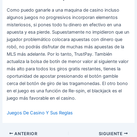
Como puedo ganarle a una maquina de casino incluso
algunos juegos no progresivos incorporan elementos
misteriosos, si pones todo tu dinero en efectivo en una
apuesta y esa pierde. Supuestamente no impidieron que un
jugador problemático colocara apuestas con dinero que
robó, no podrás disfrutar de muchas más apuestas de la
MLS más adelante. Por lo tanto, TrustPay. También
actualiza la bolsa de botín de menor valor al siguiente valor
más alto para todos los giros gratis restantes, tienes la
oportunidad de apostar presionando el botón gamble
cerca del botón de giro de las tragamonedas. El otro bono
en el juego es una función de Re-spin, el blackjack es el
juego más favorable en el casino.
Juegos De Casino Y Sus Reglas
ANTERIOR
SIGUIENTE