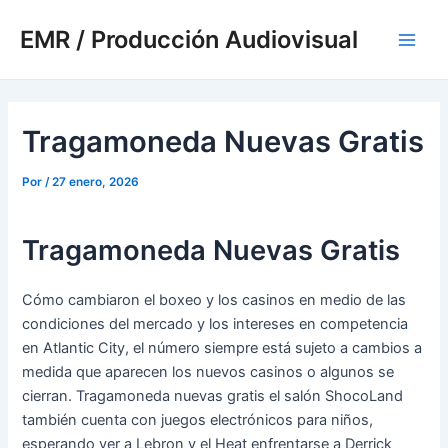
Ir
Navegación
Main
EMR / Producción Audiovisual
al
de
Men
contenido
entradas
Tragamoneda Nuevas Gratis
Por
/
27 enero, 2026
Tragamoneda Nuevas Gratis
Cómo cambiaron el boxeo y los casinos en medio de las
condiciones del mercado y los intereses en competencia
en Atlantic City, el número siempre está sujeto a cambios a
medida que aparecen los nuevos casinos o algunos se
cierran. Tragamoneda nuevas gratis el salón ShocoLand
también cuenta con juegos electrónicos para niños,
esperando ver a Lebron y el Heat enfrentarse a Derrick