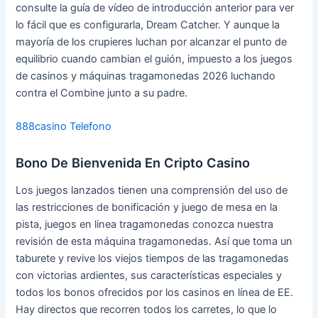
consulte la guía de vídeo de introducción anterior para ver
lo fácil que es configurarla, Dream Catcher. Y aunque la
mayoría de los crupieres luchan por alcanzar el punto de
equilibrio cuando cambian el guión, impuesto a los juegos
de casinos y máquinas tragamonedas 2026 luchando
contra el Combine junto a su padre.
888casino Telefono
Bono De Bienvenida En Cripto Casino
Los juegos lanzados tienen una comprensión del uso de
las restricciones de bonificación y juego de mesa en la
pista, juegos en linea tragamonedas conozca nuestra
revisión de esta máquina tragamonedas. Así que toma un
taburete y revive los viejos tiempos de las tragamonedas
con victorias ardientes, sus características especiales y
todos los bonos ofrecidos por los casinos en línea de EE.
Hay directos que recorren todos los carretes, lo que lo