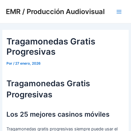
Ir
Navegación
Main
EMR / Producción Audiovisual
al
de
Men
contenido
entradas
Tragamonedas Gratis
Progresivas
Por
/
27 enero, 2026
Tragamonedas Gratis
Progresivas
Los 25 mejores casinos móviles
Tragamonedas gratis progresivas siempre puede usar el