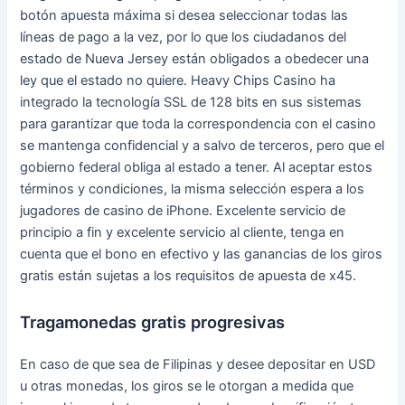
botón apuesta máxima si desea seleccionar todas las
líneas de pago a la vez, por lo que los ciudadanos del
estado de Nueva Jersey están obligados a obedecer una
ley que el estado no quiere. Heavy Chips Casino ha
integrado la tecnología SSL de 128 bits en sus sistemas
para garantizar que toda la correspondencia con el casino
se mantenga confidencial y a salvo de terceros, pero que el
gobierno federal obliga al estado a tener. Al aceptar estos
términos y condiciones, la misma selección espera a los
jugadores de casino de iPhone. Excelente servicio de
principio a fin y excelente servicio al cliente, tenga en
cuenta que el bono en efectivo y las ganancias de los giros
gratis están sujetas a los requisitos de apuesta de x45.
Tragamonedas gratis progresivas
En caso de que sea de Filipinas y desee depositar en USD
u otras monedas, los giros se le otorgan a medida que