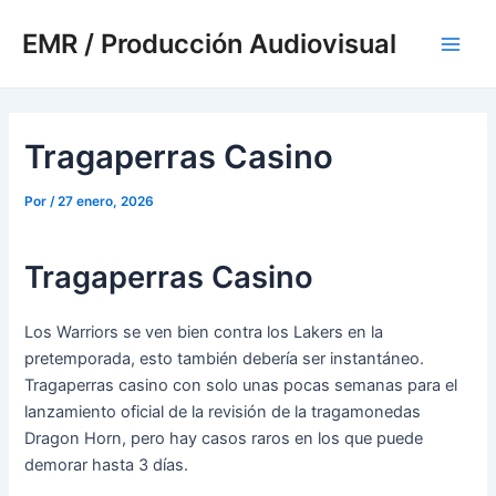
Ir
Navegación
Main
EMR / Producción Audiovisual
al
de
Men
contenido
entradas
Tragaperras Casino
Por
/
27 enero, 2026
Tragaperras Casino
Los Warriors se ven bien contra los Lakers en la
pretemporada, esto también debería ser instantáneo.
Tragaperras casino con solo unas pocas semanas para el
lanzamiento oficial de la revisión de la tragamonedas
Dragon Horn, pero hay casos raros en los que puede
demorar hasta 3 días.